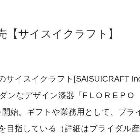
売【サイスイクラフト】
イクラフト[SAISUICRAFT Inc.
なデザイン漆器「F L O R E P O
売を開始。ギフトや業務用として、ブラ
を目指している（詳細はブライダル産