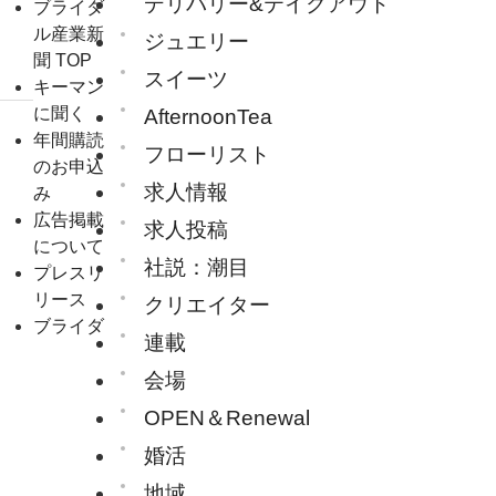
デリバリー&テイクアウト
ブライダ
ル産業新
ジュエリー
聞 TOP
スイーツ
キーマン
に聞く
AfternoonTea
年間購読
フローリスト
のお申込
求人情報
み
広告掲載
求人投稿
について
社説：潮目
プレスリ
リース
クリエイター
ブライダ
連載
会場
OPEN＆Renewal
婚活
地域