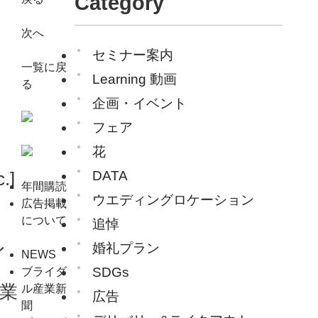
Category
次へ
セミナー案内
一覧に戻
Learning 動画
る
企画・イベント
フェア
花
DATA
]
年間購読
ウエディングロケーション
広告掲載
について
追悼
婚礼プラン
イ
NEWS
SDGs
ブライダ
業
ル産業新
広告
聞