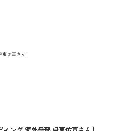
伊東佑基さん】
ィング 海外業部 伊東佑基さん】