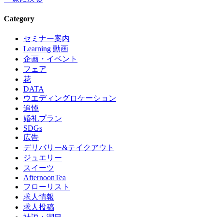
Category
セミナー案内
Learning 動画
企画・イベント
フェア
花
DATA
ウエディングロケーション
追悼
婚礼プラン
SDGs
広告
デリバリー&テイクアウト
ジュエリー
スイーツ
AfternoonTea
フローリスト
求人情報
求人投稿