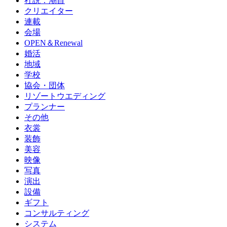
社説：潮目
クリエイター
連載
会場
OPEN＆Renewal
婚活
地域
学校
協会・団体
リゾートウエディング
プランナー
その他
衣裳
装飾
美容
映像
写真
演出
設備
ギフト
コンサルティング
システム