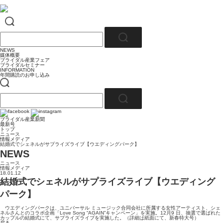
NEWS
媒体概要
ブライダル産業フェア
ブライダルセミナー
INFORMATION
年間購読のお申し込み
ブライダル産業新聞
最新号
トップ
ニュース
情報メディア
結婚式でシェネルがサプライズライブ【ウエディングパーク】
NEWS
ニュース
情報メディア
18.01.12
結婚式でシェネルがサプライズライブ【ウエディング
パーク】
ウエディングパークは、ユニバーサル ミュージック合同会社に所属する女性アーティスト、シェ
ネルさんとのコラボ企画「Love Song “AGAIN”キャンペーン」を実施。12月9 日、抽選で選ばれた
カップルの結婚式にて、サプライズライブを実施した。（詳細は紙面にて、新春特大号）
戻る