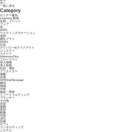
次へ
一覧に戻る
Category
セミナー案内
Learning 動画
企画・イベント
フェア
花
DATA
ウエディングロケーション
追悼
婚礼プラン
SDGs
広告
デリバリー&テイクアウト
ジュエリー
スイーツ
AfternoonTea
フローリスト
求人情報
求人投稿
社説：潮目
クリエイター
連載
会場
OPEN＆Renewal
婚活
地域
学校
協会・団体
リゾートウエディング
プランナー
その他
衣裳
装飾
美容
映像
写真
演出
設備
ギフト
コンサルティング
システム