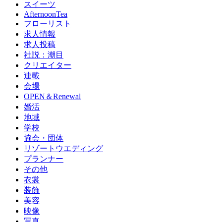
スイーツ
AfternoonTea
フローリスト
求人情報
求人投稿
社説：潮目
クリエイター
連載
会場
OPEN＆Renewal
婚活
地域
学校
協会・団体
リゾートウエディング
プランナー
その他
衣裳
装飾
美容
映像
写真