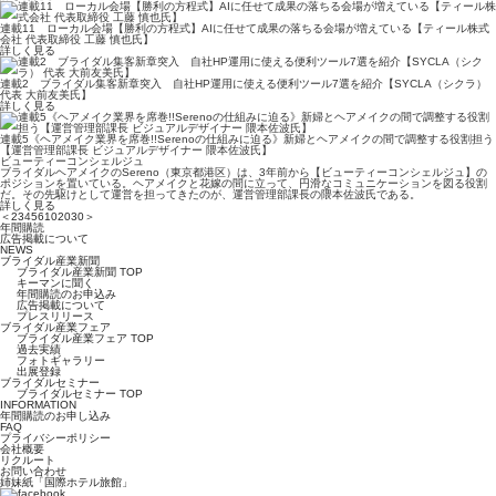
連載11 ローカル会場【勝利の方程式】AIに任せて成果の落ちる会場が増えている【ティール株式
会社 代表取締役 工藤 慎也氏】
詳しく見る
連載2 ブライダル集客新章突入 自社HP運用に使える便利ツール7選を紹介【SYCLA（シクラ）
代表 大前友美氏】
詳しく見る
連載5《ヘアメイク業界を席巻!!Serenoの仕組みに迫る》新婦とヘアメイクの間で調整する役割担う
【運営管理部課長 ビジュアルデザイナー 隈本佐波氏】
ビューティーコンシェルジュ
ブライダルヘアメイクのSereno（東京都港区）は、3年前から【ビューティーコンシェルジュ】の
ポジションを置いている。ヘアメイクと花嫁の間に立って、円滑なコミュニケーションを図る役割
だ。その先駆けとして運営を担ってきたのが、運営管理部課長の隈本佐波氏である。
詳しく見る
＜
2
3
4
5
6
10
20
30
＞
年間購読
広告掲載について
NEWS
ブライダル産業新聞
ブライダル産業新聞 TOP
キーマンに聞く
年間購読のお申込み
広告掲載について
プレスリリース
ブライダル産業フェア
ブライダル産業フェア TOP
過去実績
フォトギャラリー
出展登録
ブライダルセミナー
ブライダルセミナー TOP
INFORMATION
年間購読のお申し込み
FAQ
プライバシーポリシー
会社概要
リクルート
お問い合わせ
姉妹紙「国際ホテル旅館」