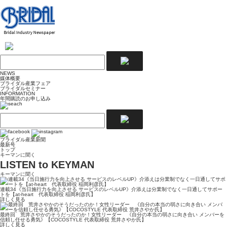
NEWS
媒体概要
ブライダル産業フェア
ブライダルセミナー
INFORMATION
年間購読のお申し込み
ブライダル産業新聞
最新号
トップ
キーマンに聞く
LISTEN to KEYMAN
キーマンに聞く
連載34《当日施行力を向上させる サービスのレベルUP》介添えは分業制でなく一日通してサポー
トを【at-heart 代表取締役 稲岡利彦氏】
詳しく見る
最終回 荒井さやかのそうだったのか！女性リーダー 《自分の本当の弱さに向き合い メンバーを
信頼し任せる勇気》【COCOSTYLE 代表取締役 荒井さやか氏】
詳しく見る