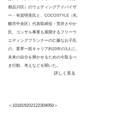
都品川区）のウェディングアドバイザ
ー・有賀明美氏と、COCOSTYLE（札
幌市中央区）代表取締役・荒井さやか
氏、コンサル事業も展開するフリーウ
エディングプランナーの仁藤なお子氏
の、業界一筋キャリア約20年の3人に、
未来の自分を輝かせるための今取るべ
き行動、考えなどを聞いた。
詳しく見る
＜
10
18
19
20
21
22
30
40
50
＞