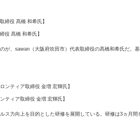
締役 髙橋 和希氏】
が、sawan（大阪府吹田市）代表取締役の髙橋和希氏だ。
ティア取締役 金増 宏輝氏】
ルス力向上を目的とした研修を展開している。研修は3ヵ月間