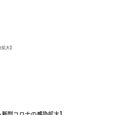
染拡大】
る新型コロナの感染拡大】