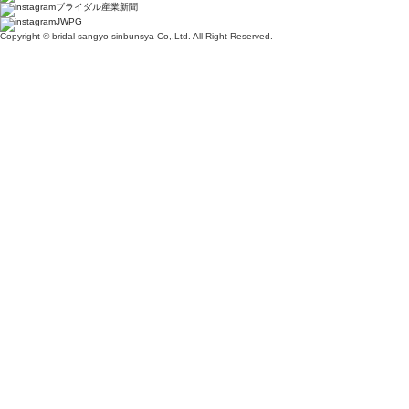
ブライダル産業新聞
JWPG
Copyright © bridal sangyo sinbunsya Co,.Ltd. All Right Reserved.