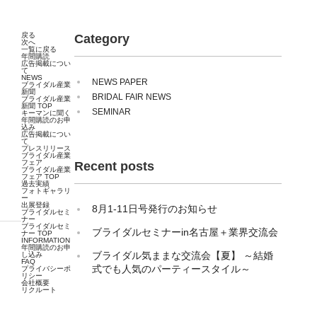
戻る
Category
次へ
一覧に戻る
年間購読
広告掲載につい
て
NEWS
NEWS PAPER
ブライダル産業
新聞
BRIDAL FAIR NEWS
ブライダル産業
新聞 TOP
SEMINAR
キーマンに聞く
年間購読のお申
込み
広告掲載につい
て
プレスリリース
ブライダル産業
フェア
Recent posts
ブライダル産業
フェア TOP
過去実績
フォトギャラリ
ー
出展登録
8月1-11日号発行のお知らせ
ブライダルセミ
ナー
ブライダルセミ
ブライダルセミナーin名古屋＋業界交流会
ナー TOP
INFORMATION
年間購読のお申
ブライダル気ままな交流会【夏】 ～結婚
し込み
FAQ
式でも人気のパーティースタイル～
プライバシーポ
リシー
会社概要
リクルート