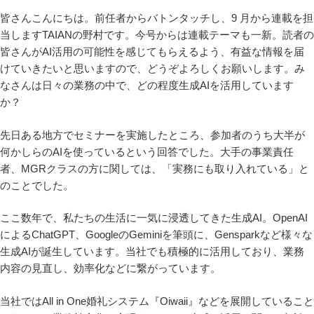
皆さんこんにちは。前任者からバトンタッチし、9 月から連載を担
当しますTAIANの野村です。今号からは連載テーマも一新。読者の
皆さんがAI活用の可能性を感じてもらえるよう、有益な情報を届
けていきたいと思いますので、どうぞよろしくお願いします。み
なさんは日々の業務の中で、どの程度生成AIを活用しています
か？
先日ある地方でセミナーを実施したところ、参加者のうち大半が
何かしらのAIを使っているという回答でした。大手の事業責任
者、MGRクラスの方に関しては、「実務にも取り入れている」と
のことでした。
ここ数年で、私たちの生活に一気に浸透してきた生成AI。OpenAI
によるChatGPT、GoogleのGeminiを筆頭に、Gensparkなど様々な
生成AIが誕生しています。当社でも積極的に活用しており、業務
内容の見直し、効率化などに繋がっています。
当社ではAll in One婚礼システム『Oiwaii』などを展開していること