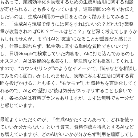
もあって、業務効率化を実現するための生成AI活用に関する相談
が寄せられることも多くなっています。連載初回の今号でお伝え
したいのは、生成AI利用の一歩目をとにかく踏み出してみるこ
と。「生成AIを現場で使うには何をすればいいの？どれだけ業務
量が改善されればOK ？ゴールはどこ？」など深く考えてしまうか
もしれませんが、まずはAIと“友達”になることが重要だと感じま
す。仕事に関わらず、私生活に関する単純な質問でもいいです
し、日頃Googleで検索していた内容を、AIに打ち込んでみるのも
オススメ。AIは客観的な返答をし、解決策なども提案してくれま
すので、“カウンセリング”のようなイメージで、悩みなどを相談し
てみるのも面白いかもしれません。実際に私も私生活に関する質
問を投げかけることも多く、“モヤモヤ”した気持ちを言語化してく
れるので、AIとの“壁打ち”後は気分がスッキリすることも多いで
す。各社のAIは有料プランもありますが、まずは無料でも十分だ
と感じています。
最近よくいただくのが、『生成AIがたくさんあって、どれを使っ
ていいか分からない』という質問。資料作成を得意とするAIなど
も増えていますが、どのAIがいいかが分からず利用を躊躇してし