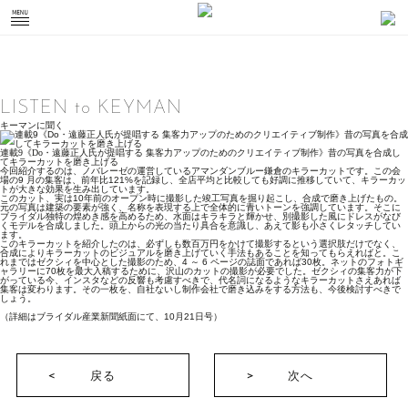
LISTEN to KEYMAN
キーマンに聞く
連載9《Do・遠藤正人氏が提唱する 集客力アップのためのクリエイティブ制作》昔の写真を合成し
てキラーカットを磨き上げる
今回紹介するのは、ノバレーゼの運営しているアマンダンブルー鎌倉のキラーカットです。この会
場の9 月の集客は、前年比121%を記録し、全店平均と比較しても好調に推移していて、キラーカッ
トが大きな効果を生み出しています。
このカット、実は10年前のオープン時に撮影した竣工写真を掘り起こし、合成で磨き上げたもの。
元の写真は建築の要素が強く、名称を表現する上で全体的に青いトーンを強調しています。そこに
ブライダル独特の煌めき感を高めるため、水面はキラキラと輝かせ、別撮影した風にドレスがなび
くモデルを合成しました。頭上からの光の当たり具合を意識し、あえて影も小さくレタッチしてい
ます。
このキラーカットを紹介したのは、必ずしも数百万円をかけて撮影するという選択肢だけでなく、
合成によりキラーカットのビジュアルを磨き上げていく手法もあることを知ってもらえればと。こ
れまではゼクシィを中心とした撮影のため、4 ～ 6 ページの誌面であれば30枚。ネットのフォトギ
ャラリーに70枚を最大入稿するために、沢山のカットの撮影が必要でした。ゼクシィの集客力が下
がっている今、インスタなどの反響も考慮すべきで、代名詞になるようなキラーカットさえあれば
集客は変わります。その一枚を、自社ないし制作会社で磨き込みをする方法も、今後検討すべきで
しょう。
（詳細はブライダル産業新聞紙面にて、10月21日号）
戻る
次へ