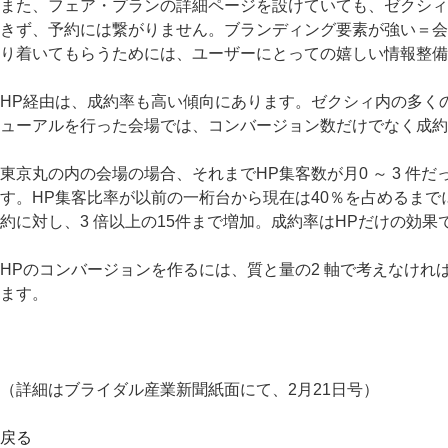
また、フェア・プランの詳細ページを設けていても、ゼクシィ
きず、予約には繋がりません。ブランディング要素が強い＝会
り着いてもらうためには、ユーザーにとっての嬉しい情報整備
HP経由は、成約率も高い傾向にあります。ゼクシィ内の多く
ューアルを行った会場では、コンバージョン数だけでなく成約
東京丸の内の会場の場合、それまでHP集客数が月0 ～ 3 件
す。HP集客比率が以前の一桁台から現在は40％を占めるまで
約に対し、3 倍以上の15件まで増加。成約率はHPだけの効果
HPのコンバージョンを作るには、質と量の2 軸で考えなけ
ます。
（詳細はブライダル産業新聞紙面にて、2月21日号）
戻る