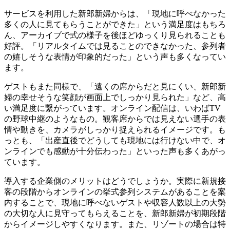
サービスを利用した新郎新婦からは、「現地に呼べなかった
多くの人に見てもらうことができた」という満足度はもちろ
ん、アーカイブで式の様子を後ほどゆっくり見られることも
好評。「リアルタイムでは見ることのできなかった、参列者
の嬉しそうな表情が印象的だった」という声も多くなってい
ます。
ゲストもまた同様で、「遠くの席からだと見にくい、新郎新
婦の幸せそうな笑顔が画面上でしっかり見られた」など、高
い満足度に繋がっています。オンライン配信は、いわばTV
の野球中継のようなもの。観客席からでは見えない選手の表
情や動きを、カメラがしっかり捉えられるイメージです。も
っとも、「出産直後でどうしても現地には行けない中で、オ
ンラインでも感動が十分伝わった」といった声も多くあがっ
ています。
導入する企業側のメリットはどうでしょうか。実際に新規接
客の段階からオンラインの挙式参列システムがあることを案
内することで、現地に呼べないゲストや収容人数以上の大勢
の大切な人に見守ってもらえることを、新郎新婦が初期段階
からイメージしやすくなります。また、リゾートの場合は特