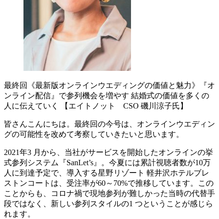
最終回《最新版オンラインウエディングの価値と魅力》『オ
ンライン配信』で参列機会を増やす 結婚式の価値を多くの
人に伝えていく 【エイトノット CSO 磯川涼子氏】
皆さんこんにちは。最終回の今号は、オンラインウエディン
グの可能性を改めて考察していきたいと思います。
2021年3 月から、当社がサービスを開始したオンラインの挙
式参列システム『SanLet’s』。今夏には累計視聴者数が10万
人に到達予定で、導入する星野リゾート 軽井沢ホテルブレ
ストンコートは、受注率が60～70%で推移しています。この
ことからも、コロナ禍で現地参列が難しかった当時の代替手
段ではなく、新しい参列スタイルの1 つということが感じら
れます。