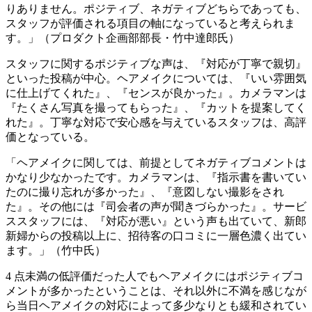
りありません。ポジティブ、ネガティブどちらであっても、
スタッフが評価される項目の軸になっていると考えられま
す。」（プロダクト企画部部長・竹中達郎氏）
スタッフに関するポジティブな声は、『対応が丁寧で親切』
といった投稿が中心。ヘアメイクについては、『いい雰囲気
に仕上げてくれた』、『センスが良かった』。カメラマンは
『たくさん写真を撮ってもらった』、『カットを提案してく
れた』。丁寧な対応で安心感を与えているスタッフは、高評
価となっている。
「ヘアメイクに関しては、前提としてネガティブコメントは
かなり少なかったです。カメラマンは、『指示書を書いてい
たのに撮り忘れが多かった』、『意図しない撮影をされ
た』。その他には『司会者の声が聞きづらかった』。サービ
ススタッフには、『対応が悪い』という声も出ていて、新郎
新婦からの投稿以上に、招待客の口コミに一層色濃く出てい
ます。」（竹中氏）
4 点未満の低評価だった人でもヘアメイクにはポジティブコ
メントが多かったということは、それ以外に不満を感じなが
ら当日ヘアメイクの対応によって多少なりとも緩和されてい