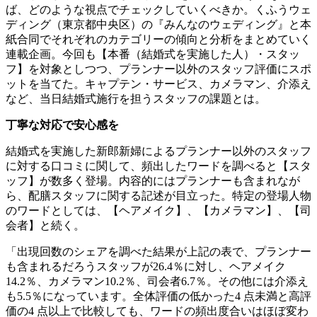
ば、どのような視点でチェックしていくべきか。くふうウェ
ディング（東京都中央区）の『みんなのウェディング』と本
紙合同でそれぞれのカテゴリーの傾向と分析をまとめていく
連載企画。今回も【本番（結婚式を実施した人）・スタッ
フ】を対象としつつ、プランナー以外のスタッフ評価にスポ
ットを当てた。キャプテン・サービス、カメラマン、介添え
など、当日結婚式施行を担うスタッフの課題とは。
丁寧な対応で安心感を
結婚式を実施した新郎新婦によるプランナー以外のスタッフ
に対する口コミに関して、頻出したワードを調べると【スタ
ッフ】が数多く登場。内容的にはプランナーも含まれなが
ら、配膳スタッフに関する記述が目立った。特定の登場人物
のワードとしては、【ヘアメイク】、【カメラマン】、【司
会者】と続く。
「出現回数のシェアを調べた結果が上記の表で、プランナー
も含まれるだろうスタッフが26.4％に対し、ヘアメイク
14.2％、カメラマン10.2％、司会者6.7％。その他には介添え
も5.5％になっています。全体評価の低かった4 点未満と高評
価の4 点以上で比較しても、ワードの頻出度合いはほぼ変わ