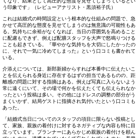
くなり、結果として高圧的な態度を見せてしまっているとい
う印象です」（レビューアナリスト・黒須裕子氏）
これは結婚式の時間設定という根本的な仕組みの問題で、急
かせて高圧的な態度を見せてしまうのは無意識の可能性もあ
る。気持ちに余裕がなくなれば、当日の雰囲気を高めること
に配慮もできず、例えば配膳スタッフを大声で怒鳴りつける
ことも起きている。『華やかな気持ちを大切にしたかったの
に、それで一気に冷めてしまった』という口コミも書かれて
いる。
介添えについては、新郎新婦からすれば本番中に伝えたいこ
とを伝えられる身近に存在するはずの担当であるものの、距
離感の問題に対する指摘はある。例えば写真に入らないよう
常に遠くにいて、その場で何かを伝えたくても伝えられなか
ったという投稿は多い。その他にはドレスの調整の部分がう
まくいかず、結局ゲストに指摘され気付いたという口コミも
あった。
「結婚式当日についてのスタッフの項目に限らない投稿とし
て、家族、親族の着付けに対するネガティブな内容も特に目
立っています。プランナーにあらかじめ親族の着付けを頼ん