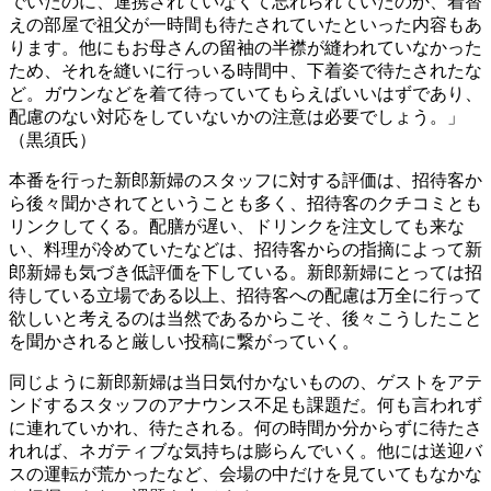
でいたのに、連携されていなくて忘れられていたのか、着替
えの部屋で祖父が一時間も待たされていたといった内容もあ
ります。他にもお母さんの留袖の半襟が縫われていなかった
ため、それを縫いに行っいる時間中、下着姿で待たされたな
ど。ガウンなどを着て待っていてもらえばいいはずであり、
配慮のない対応をしていないかの注意は必要でしょう。」
（黒須氏）
本番を行った新郎新婦のスタッフに対する評価は、招待客か
ら後々聞かされてということも多く、招待客のクチコミとも
リンクしてくる。配膳が遅い、ドリンクを注文しても来な
い、料理が冷めていたなどは、招待客からの指摘によって新
郎新婦も気づき低評価を下している。新郎新婦にとっては招
待している立場である以上、招待客への配慮は万全に行って
欲しいと考えるのは当然であるからこそ、後々こうしたこと
を聞かされると厳しい投稿に繋がっていく。
同じように新郎新婦は当日気付かないものの、ゲストをアテ
ンドするスタッフのアナウンス不足も課題だ。何も言われず
に連れていかれ、待たされる。何の時間か分からずに待たさ
れれば、ネガティブな気持ちは膨らんでいく。他には送迎バ
スの運転が荒かったなど、会場の中だけを見ていてもなかな