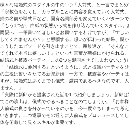
様々な結婚式のスタイルの中の1 つ「人前式」と一言でまとめ
「宗教色をなくし、カップルごとに内容を変えていく人前式。
婦の名前や挙式日など、固有名詞部分を変えていくパターンで
「もう1つが、白紙の状態から式を作り込んでいくスタイル。
両親へ、一筆書いてほしいとお願いするわけですが、『忙しい
してくれませんか？』と懇願する。想いが伝わった結果、親か
こうしたエピソードを引き出すことで、親族達が、『そんなこ
てくれて本当に嬉しい！』といった言葉が新婦にかけられる。
結婚式と披露パーティ、この2つを混同させてしまわないよう
「『結婚式に参列する』というように、式と披露パーティをひ
の主役は誓いをたてる新郎新婦。一方で、披露宴やパーティは
すが、結婚式はあくまでも儀式。厳粛であるべきなのです。人
ません。」
「実際に新郎から提案された話を1 つ紹介しましょう。新郎
てこの演出は、儀式でやるべきことなのでしょうか。『お客様
人前式の良さを分かっているのかを、今一度立ち止まって考え
いきます。二つ返事でその通りに人前式をプロデュースしてし
体を俯瞰して見るスキルが重要です。」