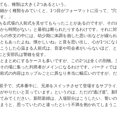
ても、種類は大きく2つあるという。
細かく種類をみていくと、1つ目がフォーマットに沿って、“穴
す。」
ある式場の人前式を見せてもらったことがあるのですが、その
から時間がない』と最初は断られたりするわけです。それに対
らの作文の中には、幼少期に体調を崩した思い出などが綴られ
ともあったよね。懐かしいね』と昔を思い出し、心が1つにな
こうした心温まる人前式は、音楽や司会者がいらないほど、と
にと安部氏は警鐘を促す。
とまとめにするケースも多いですが、この2つは全くの別物。
その場に集った列席者がメインになるわけです。パーティでは
前式の内容はカップルごとに異なり本当に幅広いのですが、だ
は双子で、式本番中に、兄弟をスイッチさせて登場するサプラ
がやりたいと言っています』というのは、ただの“逃げ道”。
てみてください。新郎新婦は、入場部分はこうしたい、誓いの
まうと、思っていたのと違ったという不満を抱かれてしまうこ