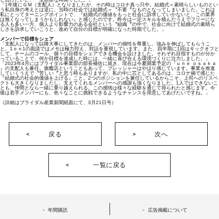
「1年後にＧＭ（支配人）となりましたが、その時はコロナ真っ只中。結婚式＝素晴らしいものとい
う私自身の考えとは逆に、当時の社会では結婚式＝〝不要〞なものとなってしまいました。これは
私にとってターニングポイントで、『結婚式の価値をもっと社会に訴求していかないと、この業界
は無くなってしまうかもしれない』と感じたのです。昨今は一定スキルを積んだうえでフリーにな
る人も多い一方、個人より影響力のある会社という〝組織〞の中で、社会に向けて結婚式の素晴ら
しさを訴求していこうと、改めて自分の目標が明確になった時期でした。」
メンバーで目標をシェア
「支配人になって以降大事にしてきたのは、メンバーの個性を尊重し、強みを伸ばしてもらうこ
と。1ｏｎ1の面談ではメモは極力控え、対話を重視しています。また、四半期に1回はキックオフと
して、チームのゴール、個々の目標をシェアできる機会を設けました。それぞれ目指すものが分か
っていることで、何か目標を達成した時には、一緒に喜び合える環境づくりに注力しました。」
「2023年4月にはブライダル事業部の部長補佐に就き、現在は今夏開業予定の『ｕｎｅ ｏｓａｋａ
』の支配人も兼任。旗艦店ということもあって、プレッシャーはやはり感じています。事業を推進
していくうえで〝苦しい〞と思う時もありますが、私の中に芯としてあるのは、コロナ禍で感じた
『結婚式の社会的価値を上げる』こと。2つのポジションを兼任しているからこそ、上司へのリスペ
クトも大きくなりましたし、支えてくれるメンバーへの感謝も強くなりました。1人ではできないこ
とも、仲間となら一緒に乗り越えられる。この感情は様々な経験を通じて得られたと感じます。今
後は若手メンバーにも、色々なことに挑戦できるようなチャンスを用意してあげたいですね。」
（詳細はブライダル産業新聞紙面にて、3月21日号）
戻る
次へ
一覧に戻る
年間購読
広告掲載について