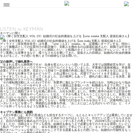
LISTEN to KEYMAN
キーマンに聞く
《輝く女性支配人 VOL.15》結婚式の社会的価値を上げる【une osaka 支配人 提坂紅緒さん】
ディライト（奈良県奈良市）は今夏、『une（ユヌ） osaka』を、淀屋橋にオープンする。同社に
とって旗艦店としての位置付けの新店舗で、支配人を務めるのは提坂紅緒さんだ。前職では打合せ
を担当していたが、「新しいことに挑戦したい」と転職のタイミングで新規にチャレンジ。キャプ
テン業務にも従事するなど、様々なスキルを磨いてきた。提坂さんの目標は、結婚式の社会的価値
を上げること。その想いを抱くまでの経緯など話を聞いた。
父の後押しで婚礼業界へ
「生まれも育ちも静岡県ですが、自身を変えたいという想いで上京。大学では国際経営を学び、在
学中は横浜のゲストハウスでサービスのアルバイトもしていました。卒業後の進路候補は、外資系
企業とブライダル業界。安定という意味で一定規模の外資に進む方がいいとの考えを父に伝える
と、『好きな仕事をできるかどうかで、人生は豊かになる。式場でアルバイトをする姿は、とても
イキイキしていたよ』と言ってくれました。父の後押しもあって、婚礼の道に進むことを決意。新
卒で静岡のゲストハウスに就職しました。」
「その後転職活動に入ったわけですが、別業界に進むかプランナーを続けるか、当時はかなり悩み
ました。『プランナーをやりきった！』という感覚は正直低い一方、転職後も今までと同じことを
淡々と続けるのは成長がないのではと感じていた時、出会ったのがディライト。私の考え次第で
色々なことに挑戦できそうな社風に惹かれ、入社を決意しました。実際に新卒の会社では打合せ担
当でしたが、『新規をやってみたい』と伝え、イチから教えてもらうことになりました。新規に挑
戦したはいいものの、やはり打合せとは異なるプレッシャーも。一方、『あなたらしくやっていい
よ』と当時の先輩から背中を押してもらい、前職での打合せスキルを活かそうと、試食時間にはピ
ンタレストなどを使って、簡易的な企画書を作成。『お二人にはこんな式がいいのでは』と、イメ
ージを持ってもらえるような提案もしていました。」
キャプテン業務にも挑戦
「入社1年後には、若手の育成なども担当するチーフに。もともとキャリアアップは重視していませ
んでしたが、挑戦せずに『出来ない』と決めつけるのはよくないと。任せたいと思ってもらえる以
上、自分の可能性を狭めるのではなくチャレンジすべきとの考えです。2020年1月にはＭＧＲとな
りましたが、当時はキャプテンも担当。結婚式を創るうえで必要な全てのスキルを習得したいとい
う私の〝ワガママ〞で（笑）、ＭＧＲ業務と並行して学んでいました。キャプテンへの挑戦は、実
際のオペレーションを知っているからこそできる提案もあるとの想いから。結婚式の可能性をもっ
と広げたいと、一生懸命な時期でした。」