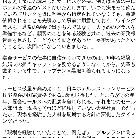
踏まえて常に先読みしたサービスが必要。例えば主賓の中に
ホテルの常連のゲストがいたとします。いつも決まって飲ん
でいるドリンクを仮に幹事から指定されていなくても、急遽
依頼されることを先読みして事前に用意しておく。ワイング
ラスも、通常の宴会で出すものではなく、大きめのグラスを
準備するなど。顧客のことを知る経験と共に、過去の業務報
告書を見返して、どういう動きがあった、要望があったとい
うことも、次回に活かしていきました。」
宴会サービスの仕事に自信がついてきたのは、10年程経験し
結婚式の担当キャプテンを務めるようになってから。先輩も
数多くいる中で、キャプテン＝黒服を着られるようになっ
た。
サービス技量を高めようと、日本ホテルレストランサービス
技能協会の国家資格である1 級も取得した。ところがその翌
年、宴会セールスへの配属を命じられる。それまでのセール
ス部門は、現場をそれほど経験していない大卒社員中心だっ
たが、現場を経験した人材を配属する方針に変化したタイミ
ングだった。
「現場を経験していたことで、例えばテーブルプランに関し