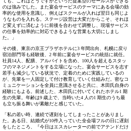
ても、これはどうですかといった提案型のセールスができる
のは強みでした。また宴会サービスのテーマにある会場の効
率的な使用を意識し、例えばスクールが入れば翌日も同じよ
うなものを入れる。ステージ設営は大変だからこそ、それほ
ど変えずに済むように前後を合わせて調整し、現場サービス
の仕事を効率的に対応できるような営業も大切にしまし
た。」
その後、東京の京王プラザホテルに3 年間出向、札幌に戻り
宿泊部門等も経験後、2 年前に宴会サービスの統括に就任。
社員14人、配膳、アルバイトを含め、100人を超えるスタッ
フのマネジメントをする立場になった。宴会サービスを志す
若手も減少している状況で、定着のために実践しているの
が、先輩を一人固定して付け教育していく仕組みだ。密なコ
ミュニケーションを全員に意識させると共に、木田氏自身の
経験にもよる。前述した、木田氏に付いてくれたホテル1 期
生の先輩。年齢は9 歳上で、当時いた4 人の1 期生のうち最
も立ち振る舞いが素敵だと感じていた。
「私の若い時、連続で遅刻をしてしまったことがありまし
た。ある日、結婚式が10件入っていた全会場フルの日に遅刻
をしたところ、『今日はエスカレーターの前でアテンドだけ