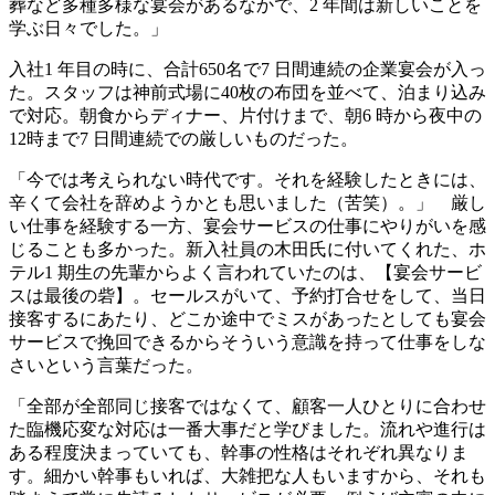
葬など多種多様な宴会があるなかで、2 年間は新しいことを
学ぶ日々でした。」
入社1 年目の時に、合計650名で7 日間連続の企業宴会が入っ
た。スタッフは神前式場に40枚の布団を並べて、泊まり込み
で対応。朝食からディナー、片付けまで、朝6 時から夜中の
12時まで7 日間連続での厳しいものだった。
「今では考えられない時代です。それを経験したときには、
辛くて会社を辞めようかとも思いました（苦笑）。」 厳し
い仕事を経験する一方、宴会サービスの仕事にやりがいを感
じることも多かった。新入社員の木田氏に付いてくれた、ホ
テル1 期生の先輩からよく言われていたのは、【宴会サービ
スは最後の砦】。セールスがいて、予約打合せをして、当日
接客するにあたり、どこか途中でミスがあったとしても宴会
サービスで挽回できるからそういう意識を持って仕事をしな
さいという言葉だった。
「全部が全部同じ接客ではなくて、顧客一人ひとりに合わせ
た臨機応変な対応は一番大事だと学びました。流れや進行は
ある程度決まっていても、幹事の性格はそれぞれ異なりま
す。細かい幹事もいれば、大雑把な人もいますから、それも