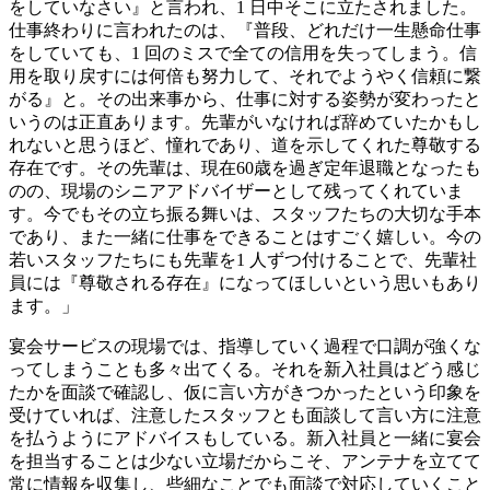
をしていなさい』と言われ、1 日中そこに立たされました。
仕事終わりに言われたのは、『普段、どれだけ一生懸命仕事
をしていても、1 回のミスで全ての信用を失ってしまう。信
用を取り戻すには何倍も努力して、それでようやく信頼に繋
がる』と。その出来事から、仕事に対する姿勢が変わったと
いうのは正直あります。先輩がいなければ辞めていたかもし
れないと思うほど、憧れであり、道を示してくれた尊敬する
存在です。その先輩は、現在60歳を過ぎ定年退職となったも
のの、現場のシニアアドバイザーとして残ってくれていま
す。今でもその立ち振る舞いは、スタッフたちの大切な手本
であり、また一緒に仕事をできることはすごく嬉しい。今の
若いスタッフたちにも先輩を1 人ずつ付けることで、先輩社
員には『尊敬される存在』になってほしいという思いもあり
ます。」
宴会サービスの現場では、指導していく過程で口調が強くな
ってしまうことも多々出てくる。それを新入社員はどう感じ
たかを面談で確認し、仮に言い方がきつかったという印象を
受けていれば、注意したスタッフとも面談して言い方に注意
を払うようにアドバイスもしている。新入社員と一緒に宴会
を担当することは少ない立場だからこそ、アンテナを立てて
常に情報を収集し、些細なことでも面談で対応していくこと