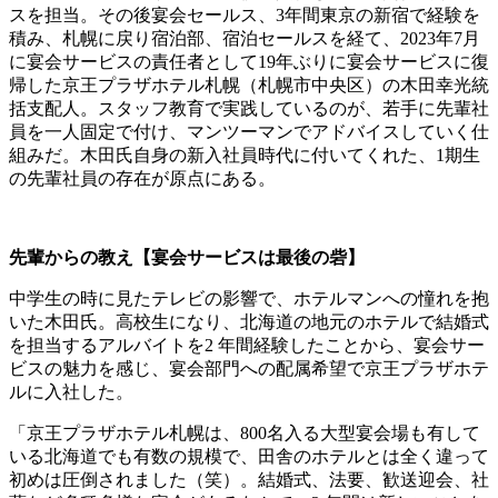
スを担当。その後宴会セールス、3年間東京の新宿で経験を
積み、札幌に戻り宿泊部、宿泊セールスを経て、2023年7月
に宴会サービスの責任者として19年ぶりに宴会サービスに復
帰した京王プラザホテル札幌（札幌市中央区）の木田幸光統
括支配人。スタッフ教育で実践しているのが、若手に先輩社
員を一人固定で付け、マンツーマンでアドバイスしていく仕
組みだ。木田氏自身の新入社員時代に付いてくれた、1期生
の先輩社員の存在が原点にある。
先輩からの教え【宴会サービスは最後の砦】
中学生の時に見たテレビの影響で、ホテルマンへの憧れを抱
いた木田氏。高校生になり、北海道の地元のホテルで結婚式
を担当するアルバイトを2 年間経験したことから、宴会サー
ビスの魅力を感じ、宴会部門への配属希望で京王プラザホテ
ルに入社した。
「京王プラザホテル札幌は、800名入る大型宴会場も有して
いる北海道でも有数の規模で、田舎のホテルとは全く違って
初めは圧倒されました（笑）。結婚式、法要、歓送迎会、社