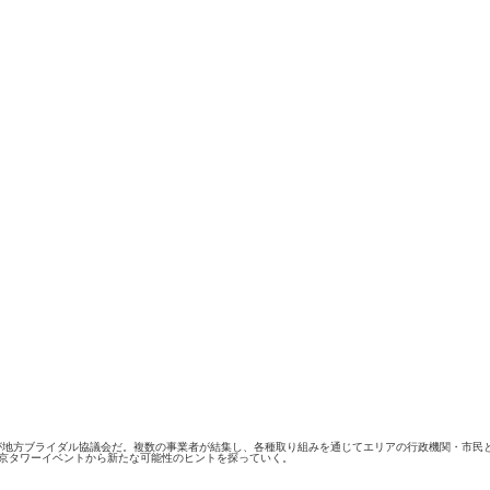
地方ブライダル協議会だ。複数の事業者が結集し、各種取り組みを通じてエリアの行政機関・市民
東京タワーイベントから新たな可能性のヒントを探っていく。