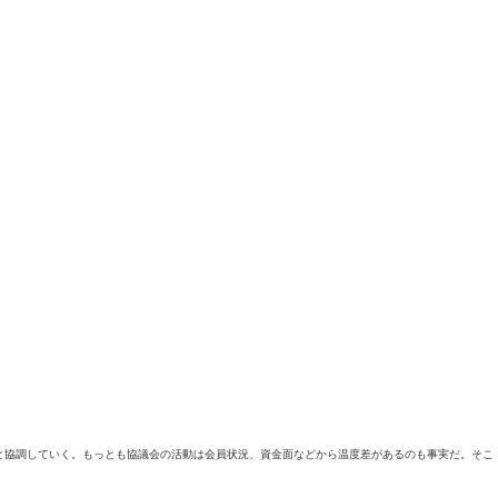
と協調していく。もっとも協議会の活動は会員状況、資金面などから温度差があるのも事実だ。そこ