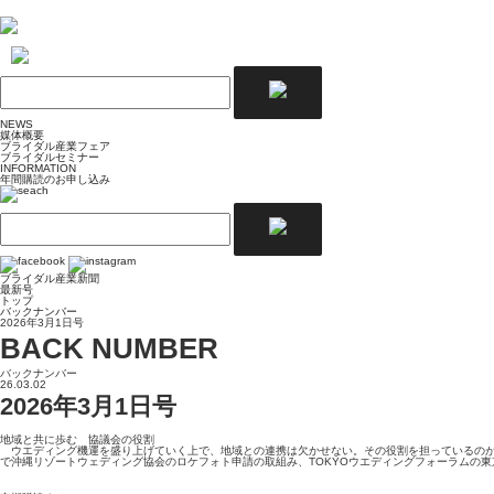
NEWS
媒体概要
ブライダル産業フェア
ブライダルセミナー
INFORMATION
年間購読のお申し込み
ブライダル産業新聞
最新号
トップ
バックナンバー
2026年3月1日号
BACK NUMBER
バックナンバー
26.03.02
2026年3月1日号
地域と共に歩む 協議会の役割
ウエディング機運を盛り上げていく上で、地域との連携は欠かせない。その役割を担っているのが
で沖縄リゾートウェディング協会のロケフォト申請の取組み、TOKYOウエディングフォーラムの