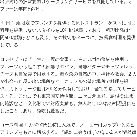
出張対応の披露宴向けケータリングサービスを展開している。オ
ファーは年間約30件。
１ 日１ 組限定でフレンチを提供する同レストラン。ゲストに同じ
料理を提供しないスタイルを18年間継続しており、料理開発は年
間500種類ほどにも及ぶ。その技術をベースに、披露宴料理を提供
している。
コンセプトは『一生に一度の食事』。主に九州の食材を使用し、
フルーツから起こす天然酵母のパン、発酵バターやモッツァレラ
チーズも自家製で用意する。海や森の自然の中、神社や教会、2 人
が出会った思い出の場所など、カップルの望む場所で料理を提
供。カトラリーや皿は200名分保有しており、全て持参してサービ
スする。これまでも東京国立博物館、ニセコ倉庫群、島根松江城
内施設など、文化財での対応実績も。無人島で150名の料理提供を
したこともあり、経験も豊富だ。
コース料理１ 万5000円は特に人気で、メニューはカップルとのヒ
アリングをもとに構成する。『絶対に会うはずのない2 人が偶然出