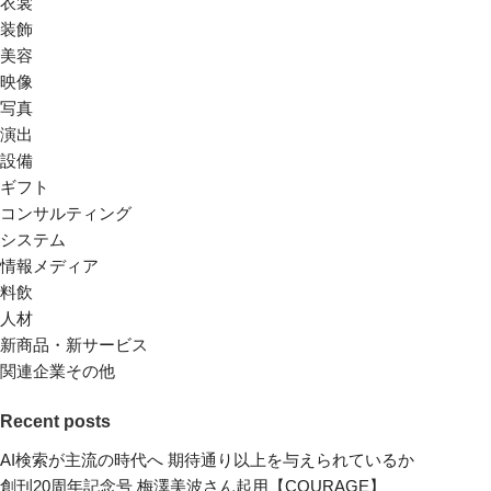
衣裳
装飾
美容
映像
写真
演出
設備
ギフト
コンサルティング
システム
情報メディア
料飲
人材
新商品・新サービス
関連企業その他
Recent posts
AI検索が主流の時代へ 期待通り以上を与えられているか
創刊20周年記念号 梅澤美波さん起用【COURAGE】