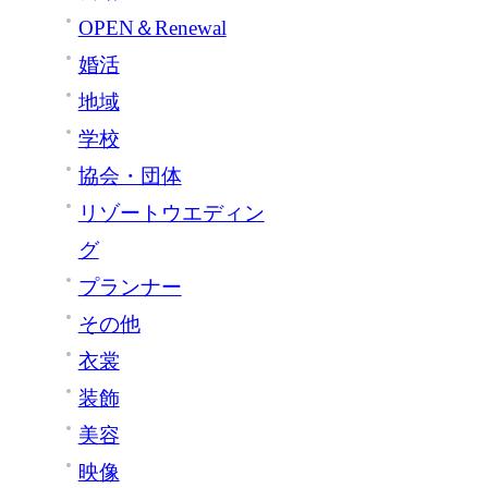
OPEN＆Renewal
婚活
地域
学校
協会・団体
リゾートウエディン
グ
プランナー
その他
衣裳
装飾
美容
映像