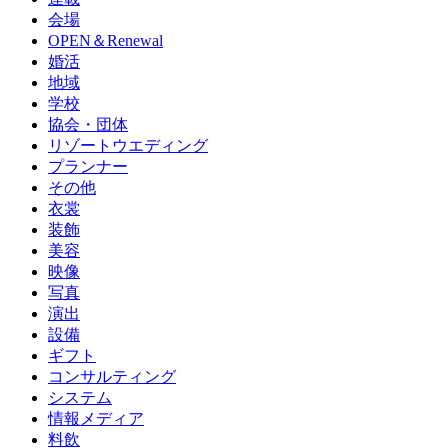
会場
OPEN＆Renewal
婚活
地域
学校
協会・団体
リゾートウエディング
プランナー
その他
衣裳
装飾
美容
映像
写真
演出
設備
ギフト
コンサルティング
システム
情報メディア
料飲