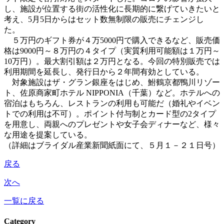
し、施設が位置する街の活性化に長期的に繋げていきたいと
考え、5月5日からはセット数無制限の販売にチェンジし
た。
５万円のギフト券が４万5000円で購入できるなど、販売価
格は9000円～８万円の４タイプ（実質利用可能額は１万円～
10万円）。最大割引額は２万円となる。今回の特別販売では
利用期間を延長し、発行日から２年間有効としている。
対象施設はザ・グラン銀座をはじめ、鮒鶴京都鴨川リゾー
ト、佐原商家町ホテル NIPPONIA（千葉）など。ホテルへの
宿泊はもちろん、レストランの利用も可能だ（婚礼やイベン
トでの利用は不可）。ポイント付与制とカード型の2タイプ
を用意し、両親へのプレゼントや女子会ディナーなど、様々
な用途を提案している。
（詳細はブライダル産業新聞紙面にて、５月１－２１日号）
戻る
次へ
一覧に戻る
Category