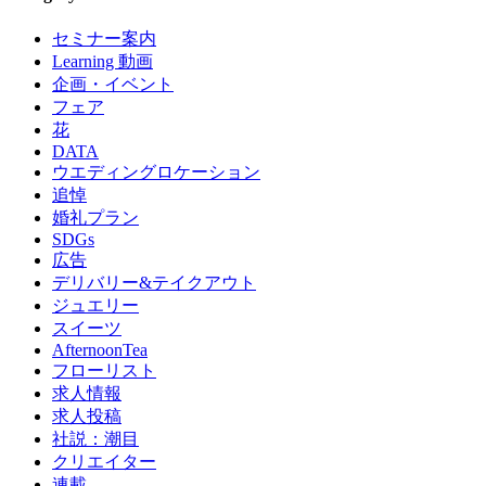
セミナー案内
Learning 動画
企画・イベント
フェア
花
DATA
ウエディングロケーション
追悼
婚礼プラン
SDGs
広告
デリバリー&テイクアウト
ジュエリー
スイーツ
AfternoonTea
フローリスト
求人情報
求人投稿
社説：潮目
クリエイター
連載