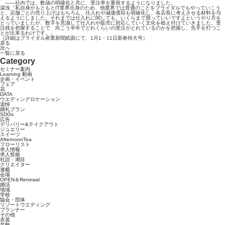
――社内では、数値の明確化と共に、受注率を重視するようになりました。
湯浅「私自身がもともとIT業界出身のため、他業界では普通のことをブライダルでもやっていこう
と。店舗ごとの売り上げはもちろん、仕入れや減価償却も明確化し、各店長に考えさせる材料を与
えるようにしました。それまでは仕入れに関しても、いくらまで買っていいですよというやり方を
とっていましたが、数字を意識して仕入れや販売に対応していく文化を植え付けていきました。受
注残を把握することで 向こう半年でどれくらいの受注がとれているのかを把握し、先手を打つこ
とが出来るわけです。」
（詳細はブライダル産業新聞紙面にて、1月1・11日新春特大号）
戻る
次へ
一覧に戻る
Category
セミナー案内
Learning 動画
企画・イベント
フェア
花
DATA
ウエディングロケーション
追悼
婚礼プラン
SDGs
広告
デリバリー&テイクアウト
ジュエリー
スイーツ
AfternoonTea
フローリスト
求人情報
求人投稿
社説：潮目
クリエイター
連載
会場
OPEN＆Renewal
婚活
地域
学校
協会・団体
リゾートウエディング
プランナー
その他
衣裳
装飾