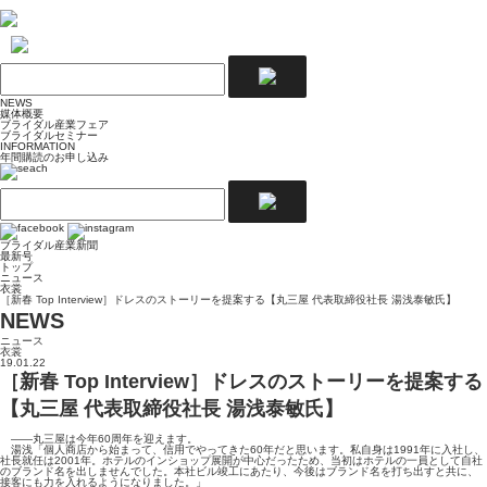
NEWS
媒体概要
ブライダル産業フェア
ブライダルセミナー
INFORMATION
年間購読のお申し込み
ブライダル産業新聞
最新号
トップ
ニュース
衣裳
［新春 Top Interview］ドレスのストーリーを提案する【丸三屋 代表取締役社長 湯浅泰敏氏】
NEWS
ニュース
衣裳
19.01.22
［新春 Top Interview］ドレスのストーリーを提案する
【丸三屋 代表取締役社長 湯浅泰敏氏】
――丸三屋は今年60周年を迎えます。
湯浅「個人商店から始まって、信用でやってきた60年だと思います。私自身は1991年に入社し、
社長就任は2001年。ホテルのインショップ展開が中心だったため、当初はホテルの一員として自社
のブランド名を出しませんでした。本社ビル竣工にあたり、今後はブランド名を打ち出すと共に、
接客にも力を入れるようになりました。」